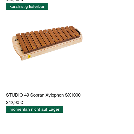
kurzfristig lieferbar
STUDIO 49 Sopran Xylophon SX1000
Preis
342,90 €
momentan nicht auf Lager