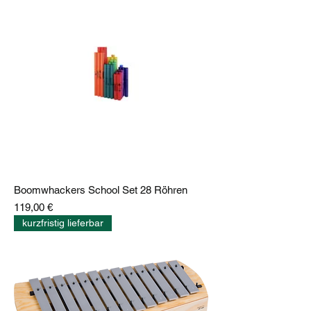
Boomwhackers School Set 28 Röhren
Preis
119,00 €
kurzfristig lieferbar