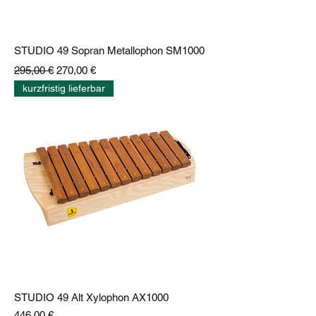
STUDIO 49 Sopran Metallophon SM1000
Standardpreis
Sale-Preis
295,00 €
270,00 €
kurzfristig lieferbar
STUDIO 49 Alt Xylophon AX1000
Preis
446,00 €