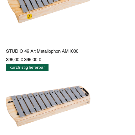
STUDIO 49 Alt Metallophon AM1000
Standardpreis
Sale-Preis
396,00 €
365,00 €
kurzfristig lieferbar