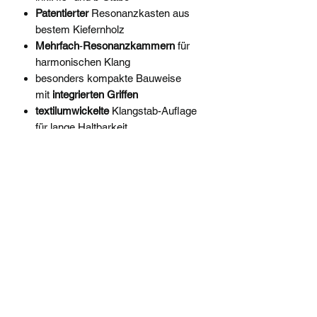
Patentierter
Resonanzkasten aus
bestem Kiefernholz
Mehrfach
-
Resonanzkammern
für
harmonischen Klang
besonders kompakte Bauweise
mit
integrierten
Griffen
textilumwickelte
Klangstab-Auflage
für lange Haltbarkeit
inklusive
2 Schlägel CS 44
musik-enghofer@t-online.de
08631 - 8624
Richard-Wagner-Straße 15a