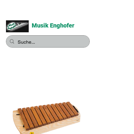
Musik Enghofer
Alles für grosse Musiker -
Alles für kleine Musiker