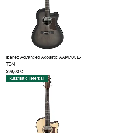
Ibanez Advanced Acoustic AAM70CE-
TBN
Preis
399,00 €
kurzfristig lieferbar