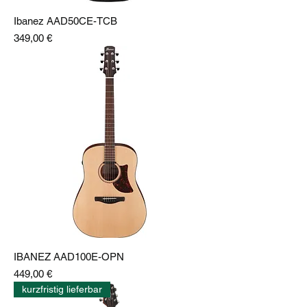
Ibanez AAD50CE-TCB
Preis
349,00 €
IBANEZ AAD100E-OPN
Preis
449,00 €
kurzfristig lieferbar