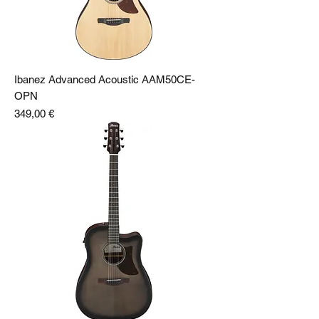
Ibanez Advanced Acoustic AAM50CE-
OPN
Preis
349,00 €