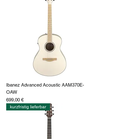
Ibanez Advanced Acoustic AAM370E-
OAW
Preis
699,00 €
kurzfristig lieferbar