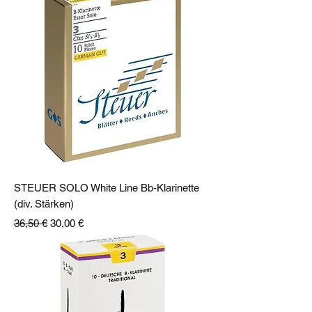
STEUER SOLO White Line Bb-Klarinette
(div. Stärken)
Standardpreis
Sale-Preis
36,50 €
30,00 €