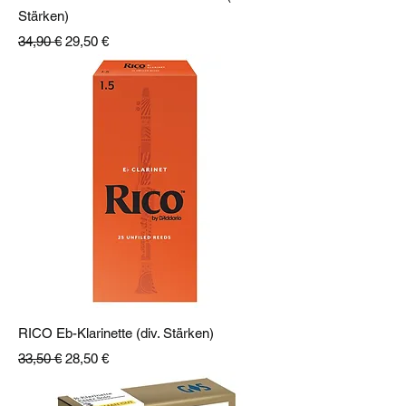
Stärken)
Standardpreis
Sale-Preis
34,90 €
29,50 €
RICO Eb-Klarinette (div. Stärken)
Standardpreis
Sale-Preis
33,50 €
28,50 €