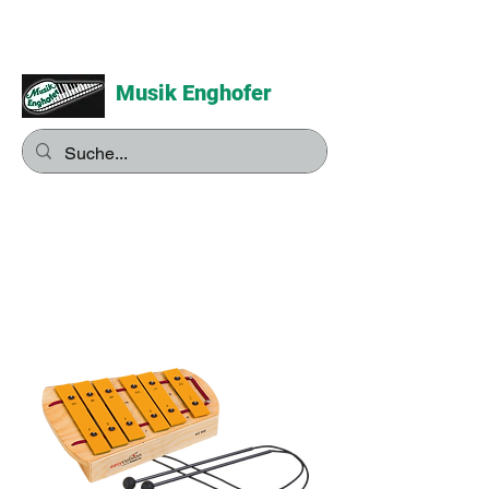
Musik Enghofer
Alles für grosse Musiker -
Alles für kleine Musiker