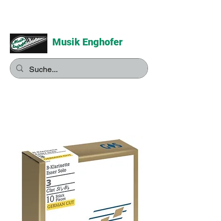
Musik Enghofer
Alles für grosse Musiker -
Alles für kleine Musiker