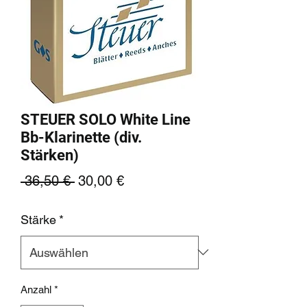
STEUER SOLO White Line
Bb-Klarinette (div.
Stärken)
Standardpreis
Sale-
 36,50 € 
30,00 €
Preis
Stärke
*
Anzahl
*