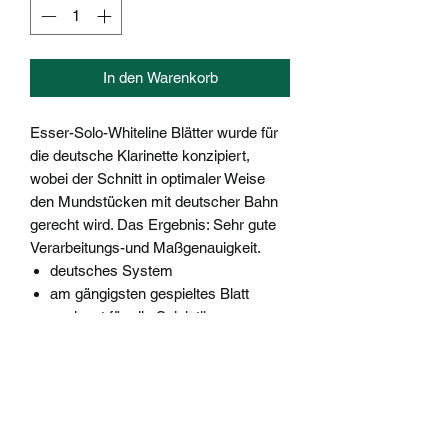
In den Warenkorb
Esser-Solo-Whiteline Blätter wurde für
die deutsche Klarinette konzipiert,
wobei der Schnitt in optimaler Weise
den Mundstücken mit deutscher Bahn
gerecht wird. Das Ergebnis: Sehr gute
Verarbeitungs-und Maßgenauigkeit.
deutsches System
am gängigsten gespieltes Blatt
geeignet für alle Spielstile
empfohlen für deutsche Mundstücke
mit mittlerer Öffnung
Liefermenge: 10 Blätter