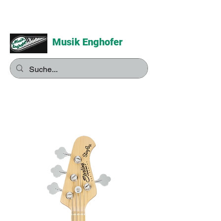
Musik Enghofer
Alles für grosse Musiker -
Alles für kleine Musiker