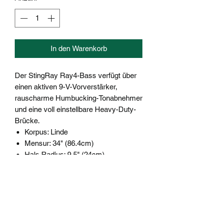
In den Warenkorb
Der StingRay Ray4-Bass verfügt über
einen aktiven 9-V-Vorverstärker,
rauscharme Humbucking-Tonabnehmer
und eine voll einstellbare Heavy-Duty-
Brücke.
Korpus: Linde
Mensur: 34" (86.4cm)
Hals Radius: 9.5" (24cm)
Bünde: 21 Bünde, Medium
Halsbreite: 1.5" (38mm) am Sattel
Hals: Ahorn
Griffbrett: Ahorn
Halsbefestigung: 6-fach verschraubt