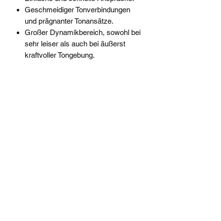
Geschmeidiger Tonverbindungen
und prägnanter Tonansätze.
Großer Dynamikbereich, sowohl bei
sehr leiser als auch bei äußerst
kraftvoller Tongebung.
Klangeigenschaften
Der Klang der New Formula Tonica
ist sehr lebhaft, groß und rund;
der Ton ist offen und direkt bei
geringen Nebengeräuschen.
Warmer Grundton mit verbesserter
Tragfähigkeit und Brillanz der Saiten.
Überzeugende Satzharmonie.