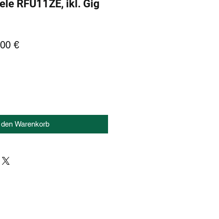
le RFU11ZE, ikl. Gig
dardpreis
Sale-
00 €
Preis
n den Warenkorb