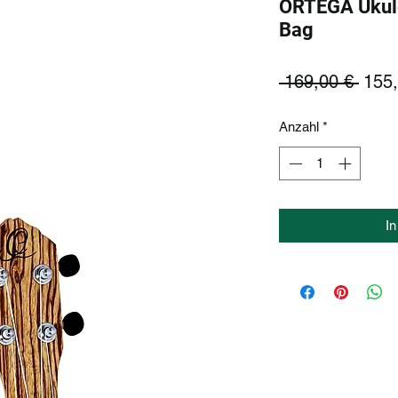
ORTEGA Ukule
Bag
Stan
 169,00 € 
155,
Anzahl
*
I