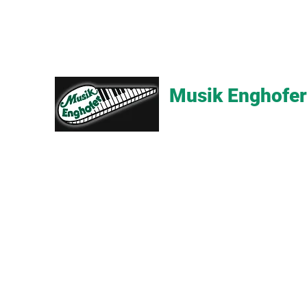
Musik Enghofer
Alles für grosse Musiker - Alle