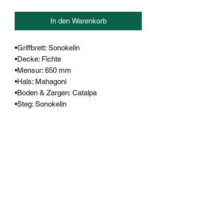
In den Warenkorb
•Griffbrett: Sonokelin
•Decke: Fichte
•Mensur: 650 mm
•Hals: Mahagoni
•Boden & Zargen: Catalpa
•Steg: Sonokelin
•Herkunftsland: China
•Finish: Satin
musik-enghofer@t-online.de