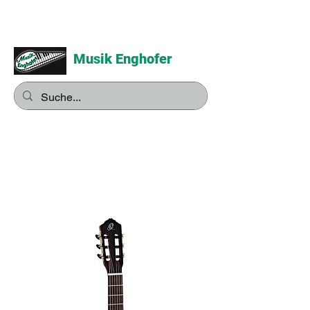
Musik Enghofer
Alles für grosse Musiker -
Alles für kleine Musiker