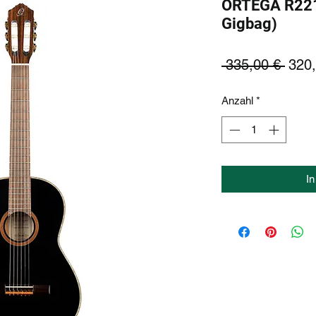
ORTEGA R221S
Gigbag)
Stan
 335,00 € 
320,
Anzahl
*
I