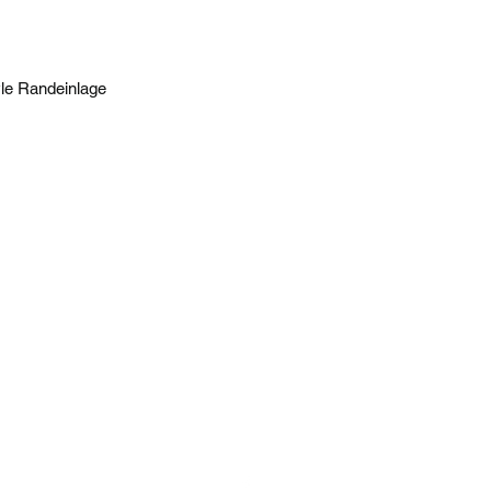
yle Randeinlage
musik-enghofer@t-online.de
08631 - 8624
Richard-Wagner-Straße 15a
84453 Mühldorf am Inn
Datenschutzerklärung