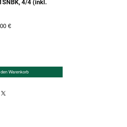
NBK, 4/4 (inkl.
dardpreis
Sale-
00 €
Preis
n den Warenkorb