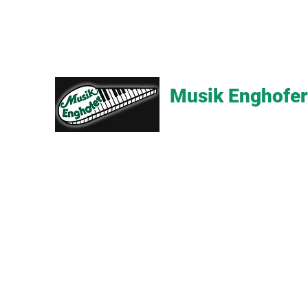
Musik Enghofer
Alles für grosse Musiker - Alle