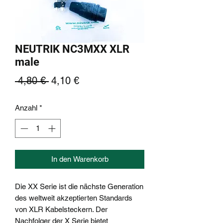
NEUTRIK NC3MXX XLR
male
Standardpreis
Sale-
 4,80 € 
4,10 €
Preis
Anzahl
*
In den Warenkorb
Die XX Serie ist die nächste Generation
des weltweit akzeptierten Standards
von XLR Kabelsteckern. Der
Nachfolger der X Serie bietet