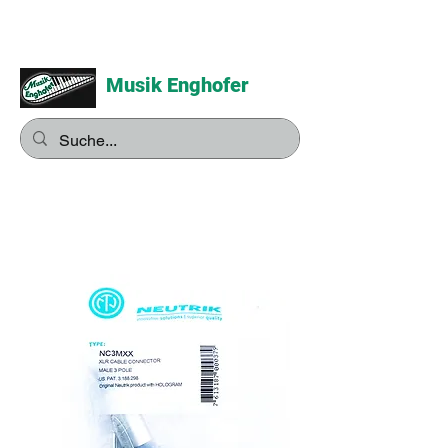
Musik Enghofer
Alles für grosse Musiker -
Alles für kleine Musiker