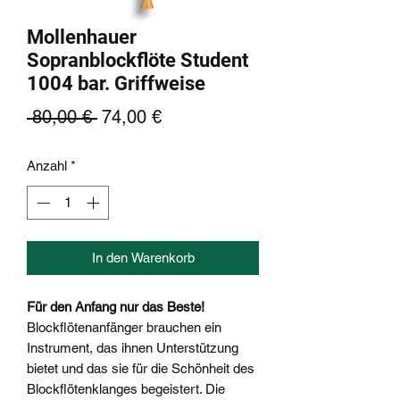
Mollenhauer
Sopranblockflöte Student
1004 bar. Griffweise
Standardpreis
Sale-
 80,00 € 
74,00 €
Preis
Anzahl
*
In den Warenkorb
Für den Anfang nur das Beste!
Blockflötenanfänger brauchen ein
Instrument, das ihnen Unterstützung
bietet und das sie für die Schönheit des
Blockflötenklanges begeistert. Die