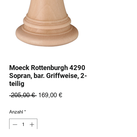
Moeck Rottenburgh 4290
Sopran, bar. Griffweise, 2-
teilig
Standardpreis
Sale-
 205,00 € 
169,00 €
Preis
Anzahl
*