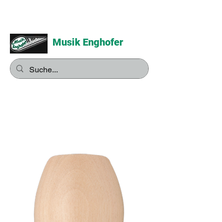
Musik Enghofer
Alles für grosse Musiker -
Alles für kleine Musiker