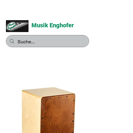
Musik Enghofer
Alles für grosse Musiker -
Alles für kleine Musiker