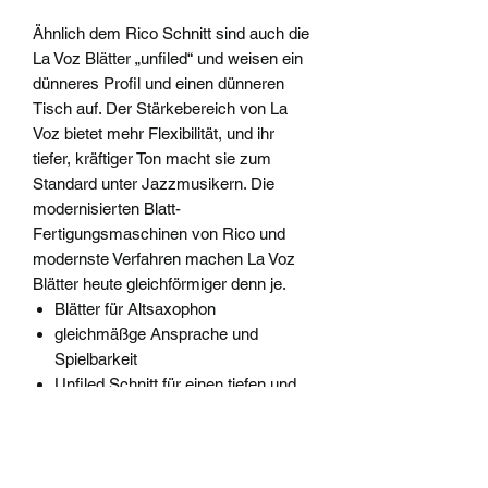
Ähnlich dem Rico Schnitt sind auch die
La Voz Blätter „unfiled“ und weisen ein
dünneres Profil und einen dünneren
Tisch auf. Der Stärkebereich von La
Voz bietet mehr Flexibilität, und ihr
tiefer, kräftiger Ton macht sie zum
Standard unter Jazzmusikern. Die
modernisierten Blatt-
Fertigungsmaschinen von Rico und
modernste Verfahren machen La Voz
Blätter heute gleichförmiger denn je.
Blätter für Altsaxophon
gleichmäßge Ansprache und
Spielbarkeit
Unfiled Schnitt für einen tiefen und
kraftvollen Ton
erstklassiges Rohrholz
geeignet für Jazz
Menge: 10 Stück