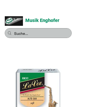
Musik Enghofer
Alles für grosse Musiker -
Alles für kleine Musiker