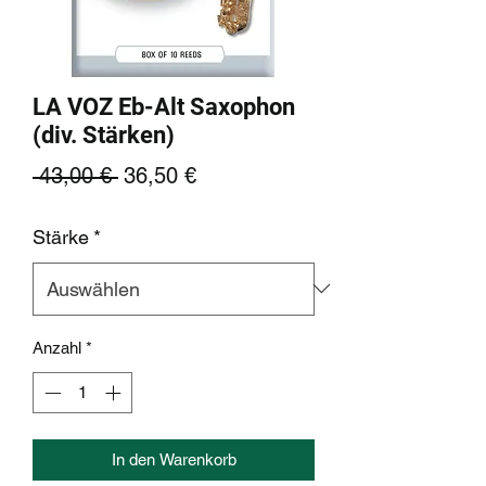
LA VOZ Eb-Alt Saxophon
(div. Stärken)
Standardpreis
Sale-
 43,00 € 
36,50 €
Preis
Stärke
*
Anzahl
*
In den Warenkorb