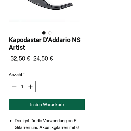
Kapodaster D'Addario NS
Artist
Standardpreis
Sale-
 32,50 € 
24,50 €
Preis
Anzahl
*
In den Warenkorb
Designt für die Verwendung an E-
Gitarren und Akustikgitarren mit 6