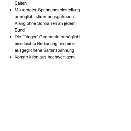
Saiten
Mikrometer-Spannungseinstellung
ermöglicht stimmungsgetreuen
Klang ohne Schnarren an jedem
Bund
Die "Trigger" Geometrie ermöglicht
eine leichte Bedienung und eine
ausgeglichene Saitenspannung
Konstruktion aus hochwertigem
Aluminium
Integrierter Pick-Halter
musik-enghofer@t-online.de
08631 - 8624