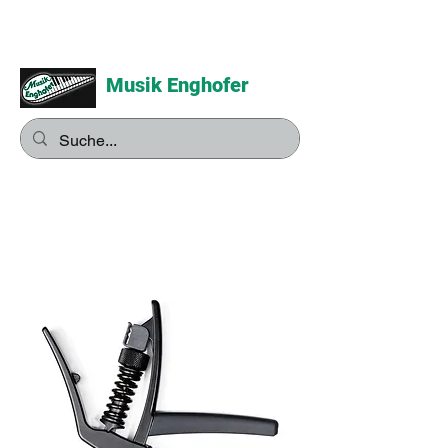
Musik Enghofer
Alles für grosse Musiker -
Alles für kleine Musiker