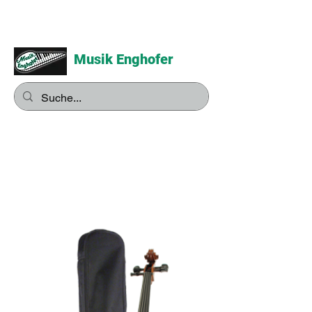
Musik Enghofer
Alles für grosse Musiker -
Alles für kleine Musiker