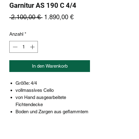
Garnitur AS 190 C 4/4
Standardpreis
Sale-
 2.100,00 € 
1.890,00 €
Preis
Anzahl
*
In den Warenkorb
Größe: 4/4
vollmassives Cello
von Hand ausgearbeitete
Fichtendecke
Boden und Zargen aus geflammtem
Ahorn
Hill-Form Bestandteile aus Ebenholz
Ebenholzgriffbrett