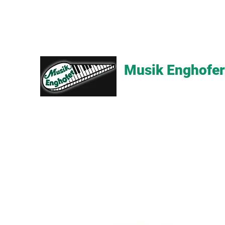
Musik Enghofer
Alles für grosse Musiker - Alle