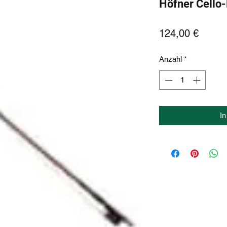
Höfner Cello
Preis
124,00 €
Anzahl
*
I