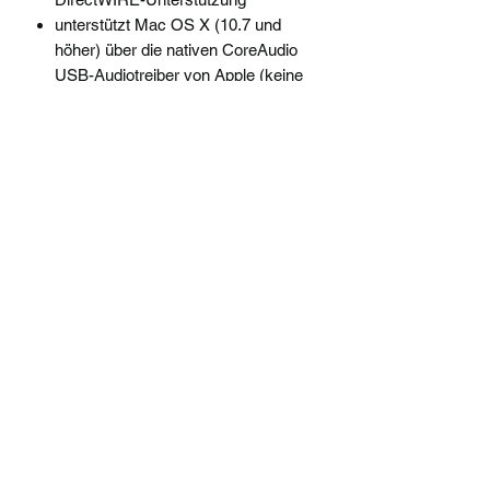
unterstützt Mac OS X (10.7 und
höher) über die nativen CoreAudio
USB-Audiotreiber von Apple (keine
Treiberinstallation notwendig, Mac
Control Panel verfügbar)
Maße: 175 x 120 x 45 mm
inkl. Deckadance LE Lizenz (von
Image-Line Software) und Bitwig 8-
Track digitale Audioworkstation
Software Lizenz
musik-enghofer@t-online.de
08631 - 8624