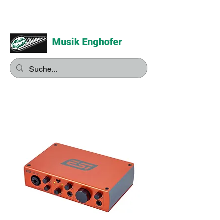
Musik Enghofer
Alles für grosse Musiker -
Alles für kleine Musiker