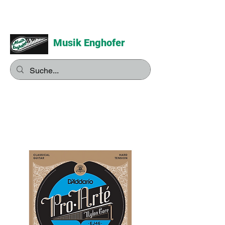
Musik Enghofer
Alles für grosse Musiker -
Alles für kleine Musiker