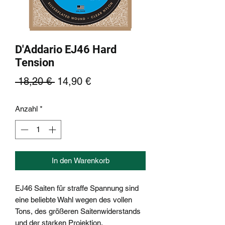
D'Addario EJ46 Hard
Tension
Standardpreis
Sale-
 18,20 € 
14,90 €
Preis
Anzahl
*
In den Warenkorb
EJ46 Saiten für straffe Spannung sind
eine beliebte Wahl wegen des vollen
Tons, des größeren Saitenwiderstands
und der starken Projektion.