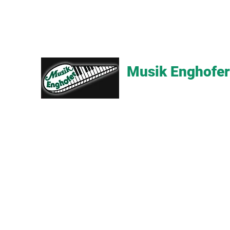
Musik Enghofer
Alles für grosse Musiker - Alle