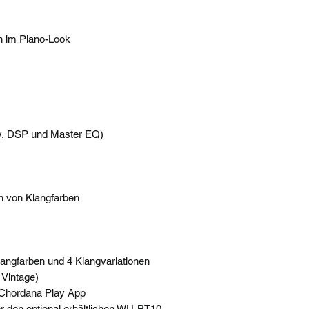
n im Piano-Look
ay, DSP und Master EQ)
n von Klangfarben
Klangfarben und 4 Klangvariationen
 Vintage)
 Chordana Play App
r den optional erhältlichen WU-BT10