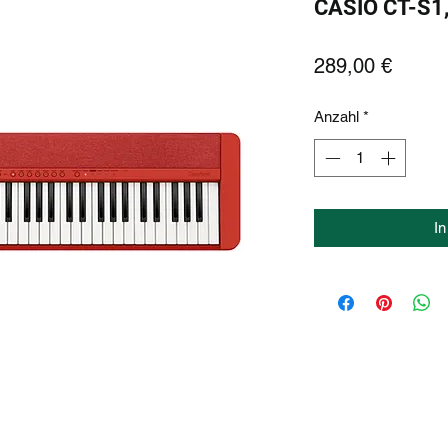
CASIO CT-S1, 
Preis
289,00 €
Anzahl
*
I