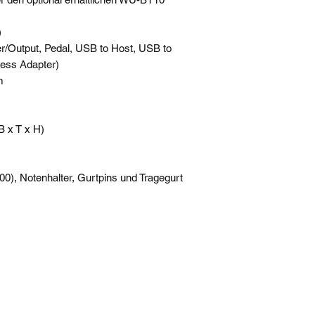
)
er/Output, Pedal, USB to Host, USB to
less Adapter)
m
B x T x H)
), Notenhalter, Gurtpins und Tragegurt
musik-enghofer@t-online.de
08631 - 8624
Richard-Wagner-Straße 15a