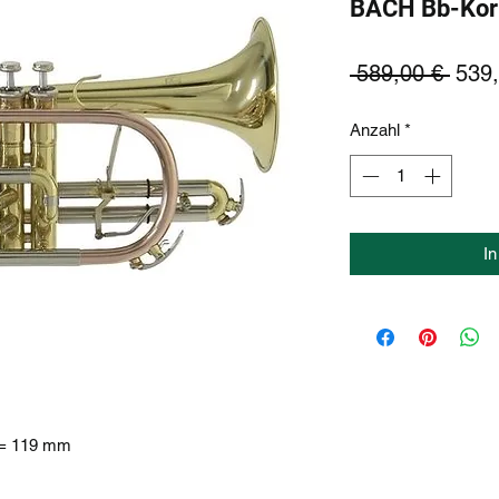
BACH Bb-Kor
Stan
 589,00 € 
539,
Anzahl
*
I
' = 119 mm