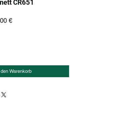
nett CR651
dardpreis
Sale-
00 €
Preis
n den Warenkorb