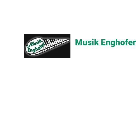
Musik Enghofer
Alles für grosse Musiker - Alle