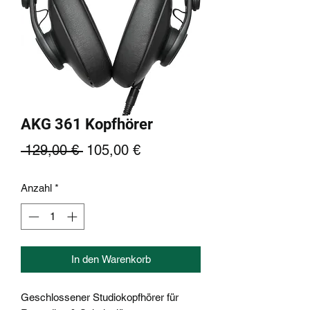
AKG 361 Kopfhörer
Standardpreis
Sale-
 129,00 € 
105,00 €
Preis
Anzahl
*
In den Warenkorb
Geschlossener Studiokopfhörer für