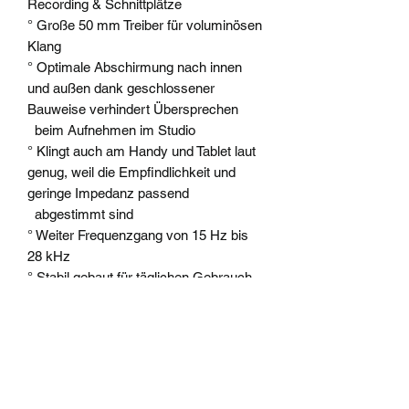
Recording & Schnittplätze
° Große 50 mm Treiber für voluminösen
Klang
° Optimale Abschirmung nach innen
und außen dank geschlossener
Bauweise verhindert Übersprechen
beim Aufnehmen im Studio
° Klingt auch am Handy und Tablet laut
genug, weil die Empfindlichkeit und
geringe Impedanz passend
abgestimmt sind
° Weiter Frequenzgang von 15 Hz bis
28 kHz
° Stabil gebaut für täglichen Gebrauch
im Studio und unterwegs
° Tragetasche, 2 gerade Kabel (3 m, 1,2
m), Adapter von 3,5 mm auf 6,5 mm