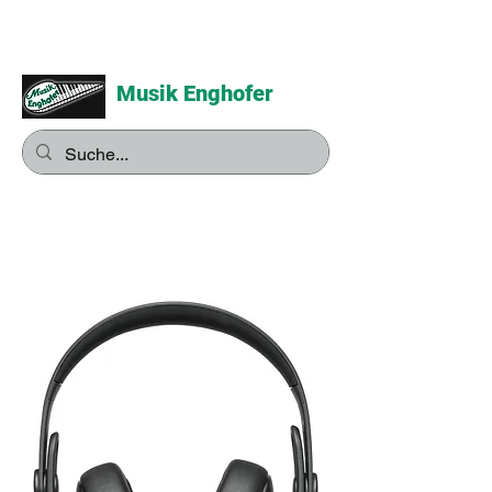
Musik Enghofer
Alles für grosse Musiker -
Alles für kleine Musiker