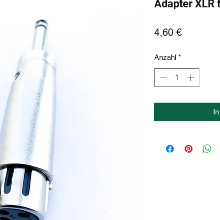
Adapter XLR f
Preis
4,60 €
Anzahl
*
I