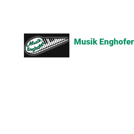
Musik Enghofer
Alles für grosse Musiker - Alle