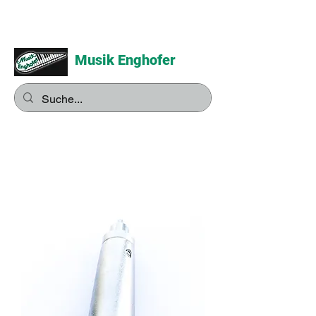
Musik Enghofer
Alles für grosse Musiker -
Alles für kleine Musiker