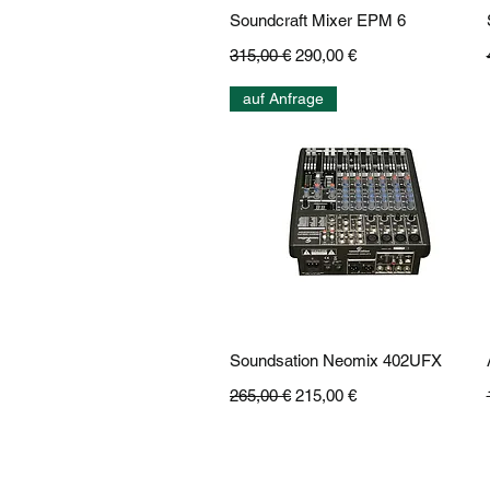
Schnellansicht
Soundcraft Mixer EPM 6
Standardpreis
Sale-Preis
315,00 €
290,00 €
auf Anfrage
Schnellansicht
Soundsation Neomix 402UFX
Standardpreis
Sale-Preis
265,00 €
215,00 €