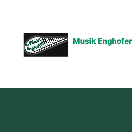
Musik Enghofer
Alles für grosse Musiker - Alle