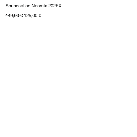
Schnellansicht
Soundsation Neomix 202FX
Standardpreis
Sale-Preis
149,00 €
125,00 €