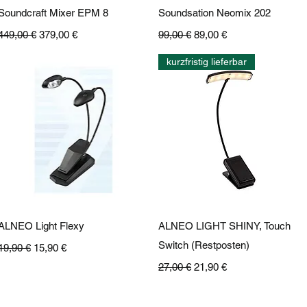
Schnellansicht
Schnellansicht
Soundcraft Mixer EPM 8
Soundsation Neomix 202
Standardpreis
Sale-Preis
Standardpreis
Sale-Preis
449,00 €
379,00 €
99,00 €
89,00 €
kurzfristig lieferbar
Schnellansicht
Schnellansicht
ALNEO Light Flexy
ALNEO LIGHT SHINY, Touch
Standardpreis
Sale-Preis
Switch (Restposten)
19,90 €
15,90 €
Standardpreis
Sale-Preis
27,00 €
21,90 €